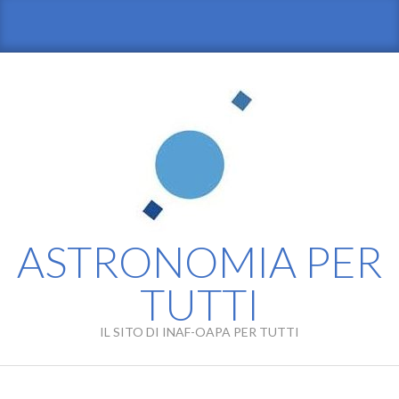
Skip
to
content
ASTRONOMIA PER
TUTTI
IL SITO DI INAF-OAPA PER TUTTI
Primary
Navigation