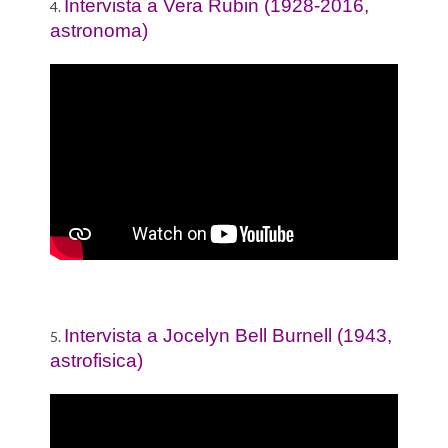
Intervista a Vera Rubin (1928-2016,
4.
astronoma)
Intervista a Jocelyn Bell Burnell (1943,
5.
astrofisica)