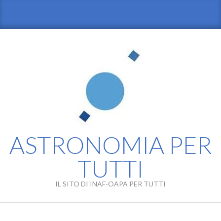
Skip
to
content
ASTRONOMIA PER
TUTTI
IL SITO DI INAF-OAPA PER TUTTI
Primary
Navigation