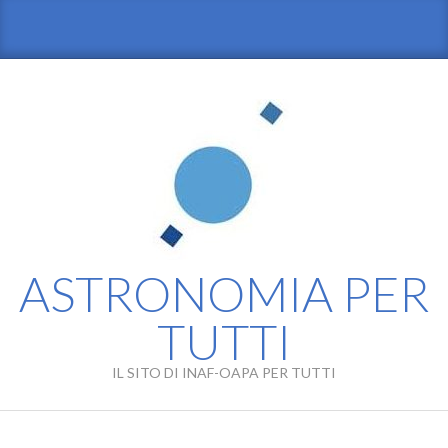
Skip
to
content
ASTRONOMIA PER
TUTTI
IL SITO DI INAF-OAPA PER TUTTI
Primary
Navigation